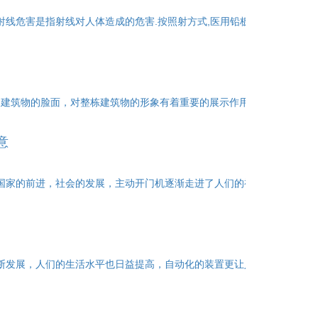
射线危害是指射线对人体造成的危害.按照射方式,医用铅板通常分为大剂
为建筑物的脸面，对整栋建筑物的形象有着重要的展示作用。俗话说“宅以
意
着国家的前进，社会的发展，主动开门机逐渐走进了人们的视界。在一些建
不断发展，人们的生活水平也日益提高，自动化的装置更让人们关注,现在