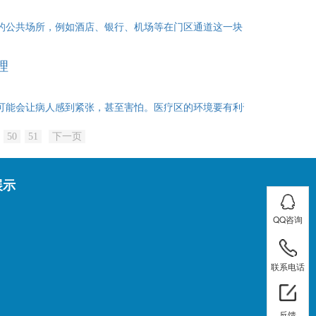
多的公共场所，例如酒店、银行、机场等在门区通道这一块，都选择使用旋
理
院可能会让病人感到紧张，甚至害怕。医疗区的环境要有利于病人的治疗和
50
51
下一页
展示
在线客服
QQ咨询
电话：
13827789683
QQ咨询
联系电话
手机：
13432610483
联系电话
反馈