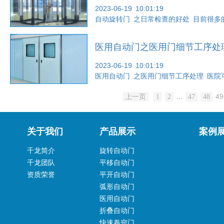
2023-06-19 10:01:19
自动旋转门 之日常检查的好处 目前很
医用自动门之医用门细节工序处
2023-06-19 10:01:19
医用自动门 之医用门细节工序处理 医
...
49
上一页
1
2
47
48
关于我们
产品展示
案例
千龙简介
旋转自动门
千龙团队
平移自动门
资质荣誉
平开自动门
弧形自动门
医用自动门
折叠自动门
快速卷帘门