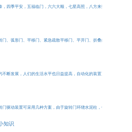
泰，四季平安，五福临门，六六大顺，七星高照，八方来财，九九同心，
旋转门、弧形门、平移门、紧急疏散平移门、平开门、折叠门、快速门等多
会的不断发展，人们的生活水平也日益提高，自动化的装置更让人们关注，
旋转门驱动装置可采用几种方案，由于旋转门环绕水泥柱，使环柱门的旋转
小知识