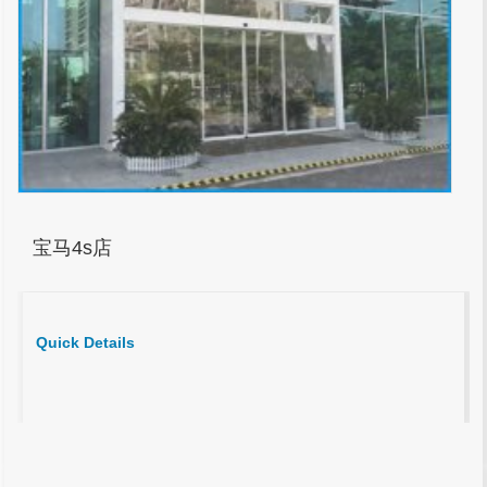
宝马4s店
Quick Details
1
2
3