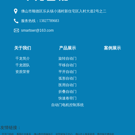
佛山市顺德区乐从镇小涌村新住宅区入村大道2号之二
服务热线：
13827789683
smartswr@163.com
关于我们
产品展示
案例展示
千龙简介
旋转自动门
千龙团队
平移自动门
资质荣誉
平开自动门
弧形自动门
医用自动门
折叠自动门
快速卷帘门
自动门电机控制系统
友情链接：
平开门电机
番禺红木家具
佛山数控四轴加工
铝型材加工中心
佛山住人集装箱房
数控锯片磨齿机